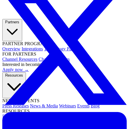
Partners
PARTNER PROGRAMS
Overview
Integrations
Technology Partners
FOR PARTNERS
Channel Resources
Channel Partners
Interested in becoming a partner?
Apply now →
Resources
NEWS & EVENTS
Press Releases
News & Media
Webinars
Events
Blog
RESOURCES
Resource Hub
Newsletters
DOCUMENTATION
Documentation