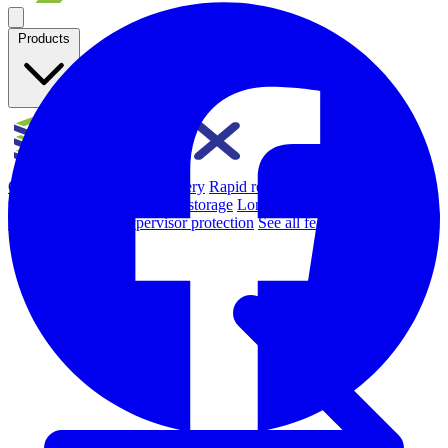
Products
Overview
Backup & Recovery
Rapid recovery
Cyber-resilient
recovery
Immutable backup storage
Long-term retention and
archival
Modern Hypervisor protection
See all features