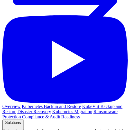
Overview
Kubernetes Backup and Restore
KubeVirt Backup and
Restore
Disaster Recovery
Kubernetes Migration
Ransomware
Protection
Compliance & Audit Readiness
Solutions