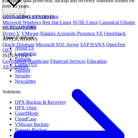
Enterprise data protection, backup and recovery solutions trusted for
over 25 years.
info@catalogicsoftware.com
OPERATING SYSTEMS
Microsoft Windows
Red Hat Linux
SUSE Linux
Canonical Ubuntu
+1 201 249 8980
HYPERVISORS
Hyper-V
VMware
Nutanix Acropolis
Proxmox VE
OpenStack
About Catalogic
APPLICATIONS
Oracle Database
Microsoft SQL Server
SAP HANA
OpenText
About Us
OES
Leadership
INDUSTRIES
Partners
Government
Healthcare
Financial Services
Education
Contact Us
All Solutions
Support
Security
Newsletter
Solutions
DPX Backup & Recovery
DPX vStor
GuardMode
CloudCasa
VMware Backup
Nutanix Backup
Microsoft Backup