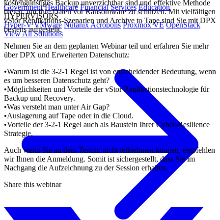
kostengünstiges Backup unverzichtbar sind und effektive Methode
Government
Healthcare
Financial Services
Education
bieten, um Ihre Daten vor Ransomware zu schützen. Mit vielfältigen
HYPERVISORS
vStor Replikations-Szenarien und Archive to Tape sind Sie mit DPX
Hyper-V
VMware
Nutanix Acropolis
Proxmox VE
OpenStack
bestens aufgestellt.
View All Solutions
Nehmen Sie an dem geplanten Webinar teil und erfahren Sie mehr
über DPX und Erweiterten Datenschutz:
•Warum ist die 3-2-1 Regel ist von entscheidender Bedeutung, wenn
es um besseren Datenschutz geht?
•Möglichkeiten und Vorteile der vStor Replikationstechnologie für
Backup und Recovery.
•Was versteht man unter Air Gap?
•Auslagerung auf Tape oder in die Cloud.
•Vorteile der 3-2-1 Regel auch als Baustein Ihrer Cyber-Resilience
Strategie.
Auch wenn Sie an dem Termin nicht teilnehmen können, empfehlen
wir Ihnen die Anmeldung. Somit ist sichergestellt, dass Sie im
Nachgang die Aufzeichnung zu der Session erhalten.
Share this webinar