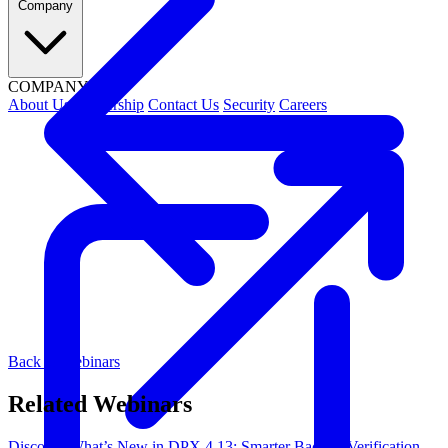
Company
COMPANY
About Us
Leadership
Contact Us
Security
Careers
Back to Webinars
Related Webinars
Discover What’s New in DPX 4.13: Smarter Backup Verification,