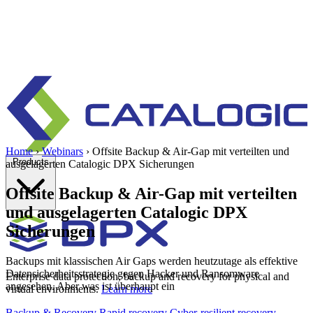
Home
›
Webinars
›
Offsite Backup & Air-Gap mit verteilten und
Products
ausgelagerten Catalogic DPX Sicherungen
Offsite Backup & Air-Gap mit verteilten
und ausgelagerten Catalogic DPX
Sicherungen
Backups mit klassischen Air Gaps werden heutzutage als effektive
Datensicherheitsstrategie gegen Hacker und Ransomware
Enterprise data protection, backup and recovery for physical and
angesehen. Aber was ist überhaupt ein
virtual environments.
Learn more
Backup & Recovery
Rapid recovery
Cyber-resilient recovery