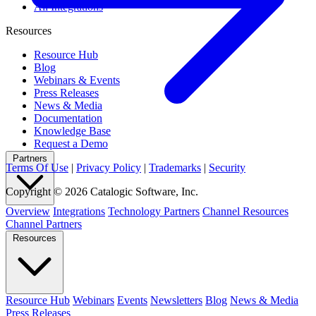
All Integrations
Resources
Resource Hub
Blog
Webinars & Events
Press Releases
News & Media
Documentation
Knowledge Base
Request a Demo
Partners
Terms Of Use
|
Privacy Policy
|
Trademarks
|
Security
Copyright © 2026 Catalogic Software, Inc.
Overview
Integrations
Technology Partners
Channel Resources
Channel Partners
Resources
Resource Hub
Webinars
Events
Newsletters
Blog
News & Media
Press Releases