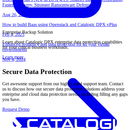
Faster Recovery, Stronger Ransomware Defense
Aug 26, 2025
How to build Baas using Openstack and Catalogic DPX vPlus
Enterprise Backup Solution
Feb 4, 2025
Learn about Catalogic DPX enterprise data protection capabilities
Enhanced resiliency and data protection for all your virtual
for your critical business workloads.
environments
Learn more
Nov 4, 2024
Secure Data Protection
Get awesome support from our highly rated support team. Contact
us to discuss how our secure data protection solutions address your
enterprise and cloud data protection needs, including filling any gaps
you have.
Request Demo