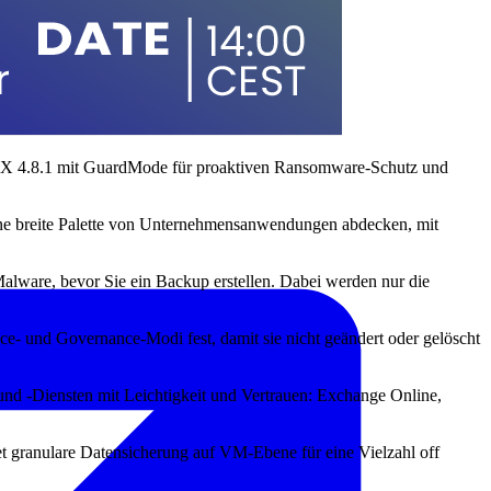
DPX 4.8.1 mit GuardMode für proaktiven Ransomware-Schutz und
eine breite Palette von Unternehmensanwendungen abdecken, mit
lware, bevor Sie ein Backup erstellen. Dabei werden nur die
e- und Governance-Modi fest, damit sie nicht geändert oder gelöscht
d -Diensten mit Leichtigkeit und Vertrauen: Exchange Online,
t granulare Datensicherung auf VM-Ebene für eine Vielzahl off