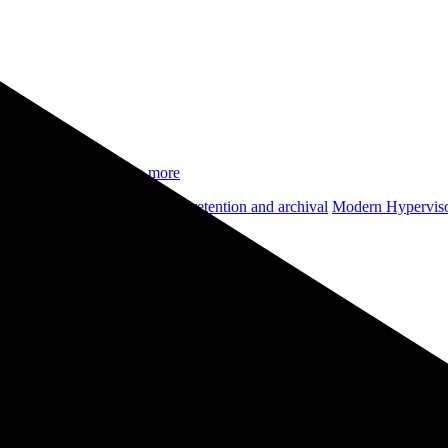
ual environments.
Learn more
le backup storage
Long-term retention and archival
Modern Hyperviso