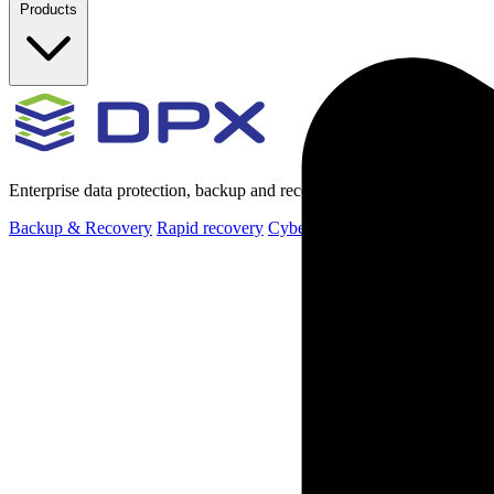
Products
Enterprise data protection, backup and recovery for physical and virt
Backup & Recovery
Rapid recovery
Cyber-resilient recovery
Immutab