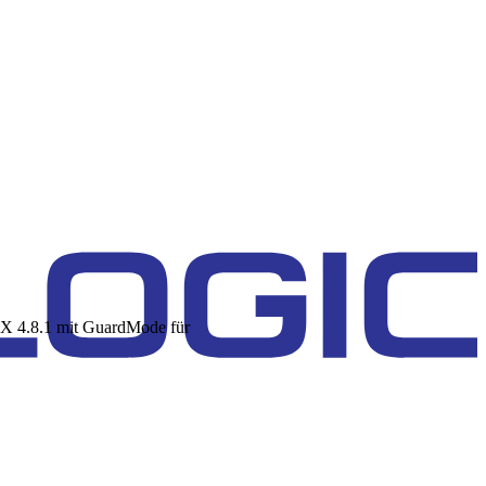
PX 4.8.1 mit GuardMode für