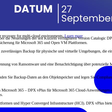
er recovery for multi-cloud environments.
Learn more
über die Neuerungen der seit Kurzem verfügbaren Version Catalogic 
nsicherung für Microsoft 365 und Open VM Plattformen.
es, zuverlässiges Backup für physische und virtuelle Umgebungen, die 
nnung von Ransomware und eine Benachrichtigung über potenzielle Ma
nden Sie Backup-Daten an den Objektspeicher und legen Sie Complianc
on Microsoft 365 – DPX vPlus für Microsoft 365 Cloud-Anwendungen un
s.
ttformen und Hyper Converged Infraststructure (HCI). DPX vPlus biete