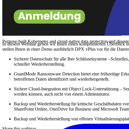
Purpose-built Kubernetes and cloud-native data protection and disast
In diesem Webinar geben wir Ihnen einen komprimierten Überblick 
stellen Ihnen in einer Demo ausführlich DPX vPlus vor für die Date
Sicherer Datenschutz für alle Ihre Schlüsselsysteme –Schnell
schneller Wiederherstellung.
GuardMode Ransomware Detection bietet eine frühzeitige Erke
betroffenen Daten identifiziert und wiederhergestellt.
Sichere Cloud-Integration mit Object Lock-Unterstützung – Se
werden können, auch nicht von einem Administrator.
Backup und Wiederherstellung für kritische Geschäftsdaten v
SharePoint Online, OneDrive for Business und Microsoft Team
Backup und Wiederherstellung von offenen Virtualisierungspla
Share this webinar