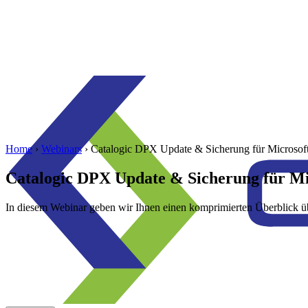
Home
›
Webinars
›
Catalogic DPX Update & Sicherung für Microso
Catalogic DPX Update & Sicherung für M
In diesem Webinar geben wir Ihnen einen komprimierten Überblick 